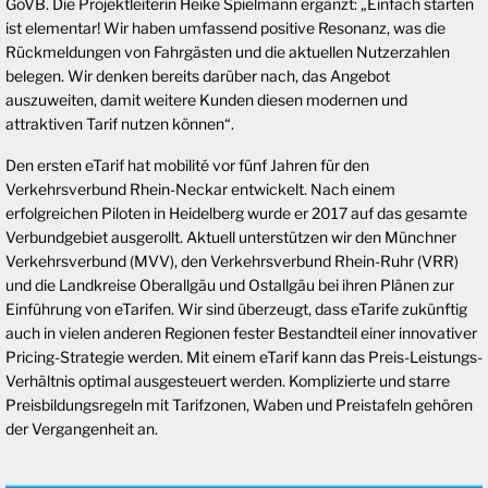
GöVB. Die Projektleiterin Heike Spielmann ergänzt: „Einfach starten
ist elementar! Wir haben umfassend positive Resonanz, was die
Rückmeldungen von Fahrgästen und die aktuellen Nutzerzahlen
belegen. Wir denken bereits darüber nach, das Angebot
auszuweiten, damit weitere Kunden diesen modernen und
attraktiven Tarif nutzen können“.
Den ersten eTarif hat mobilité vor fünf Jahren für den
Verkehrsverbund Rhein-Neckar entwickelt. Nach einem
erfolgreichen Piloten in Heidelberg wurde er 2017 auf das gesamte
Verbundgebiet ausgerollt. Aktuell unterstützen wir den Münchner
Verkehrsverbund (MVV), den Verkehrsverbund Rhein-Ruhr (VRR)
und die Landkreise Oberallgäu und Ostallgäu bei ihren Plänen zur
Einführung von eTarifen. Wir sind überzeugt, dass eTarife zukünftig
auch in vielen anderen Regionen fester Bestandteil einer innovativer
Pricing-Strategie werden. Mit einem eTarif kann das Preis-Leistungs-
Verhältnis optimal ausgesteuert werden. Komplizierte und starre
Preisbildungsregeln mit Tarifzonen, Waben und Preistafeln gehören
der Vergangenheit an.