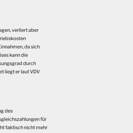
gen, verliert aber
triebskosten
 Einnahmen, da sich
ises kann die
ckungsgrad durch
 liegt er laut VDV
ng des
gleichszahlungen für
t faktisch nicht mehr