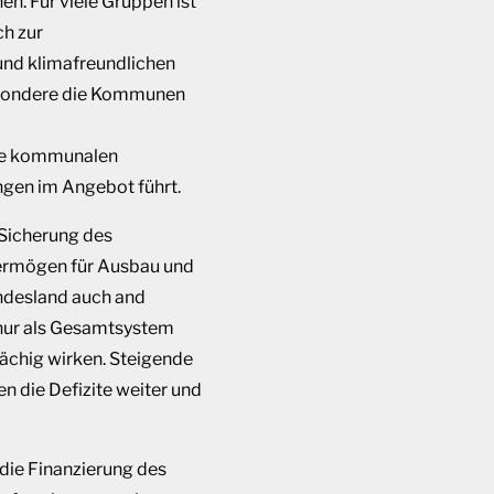
n. Für viele Gruppen ist
ch zur
 und klimafreundlichen
besondere die Kommunen
e kommunalen
ngen
im Angebot führt.
 Sicherung des
vermögen für Ausbau und
undesland auch and
s nur als Gesamtsystem
lächig wirken. Steigende
n die Defizite weiter und
die Finanzierung des