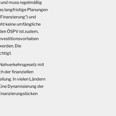
dig und muss regelmäßig
s langfristige Planungen
-Finanzierung“) und
eht keine umfängliche
 den ÖSPV ist zudem,
 Investitionsvorhaben
werden. Die
htigt.
s Nahverkehrsgesetz mit
h der finanziellen
ilung. In vielen Ländern
 Eine Dynamisierung der
 Finanzierungslücken