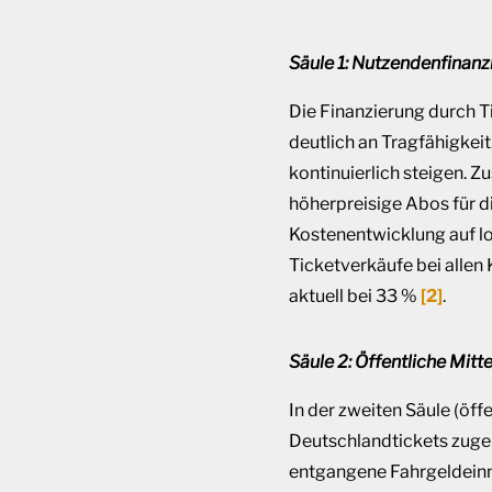
Säule 1: Nutzendenfinanz
Die Finanzierung durch Ti
deutlich an Tragfähigkei
kontinuierlich steigen. Z
höherpreisige Abos für d
Kostenentwicklung auf lo
Ticketverkäufe bei allen
aktuell bei 33 %
[2]
.
Säule 2: Öffentliche Mit
In der zweiten Säule (öf
Deutschlandtickets zuge
entgangene Fahrgeldeinn