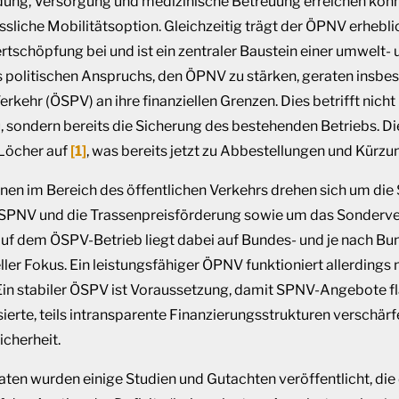
dung, Versorgung und medizinische Betreuung erreichen könne
ässliche Mobilitätsoption. Gleichzeitig trägt der ÖPNV erhebli
rtschöpfung bei und ist ein zentraler Baustein einer umwelt-
s politischen Anspruchs, den ÖPNV zu stärken, geraten ins
erkehr
(ÖSPV)
an ihre finanziellen Grenzen.
Dies betrifft
nicht
u
,
sondern
bereits die Sicherung
des
bestehenden
Betriebs.
Di
Löcher auf
[1]
, was
bereits jetzt
zu Abbestellungen und Kürzu
onen im Bereich des öffentlichen Verkehrs drehen sich um die
 SPNV und die Trassenpreisförderung sowie um das Sonder
. Auf dem ÖSPV-Betrieb liegt dabei auf Bundes- und je nach B
ler Fokus. Ein leistungsfähiger ÖPNV funktioniert allerding
Ein stabiler ÖSPV ist Voraussetzung, damit SPNV-Angebote f
erte, teils intransparente Finanzierungsstrukturen verschärfe
cherheit.
en wurden einige Studien und Gutachten veröffentlicht, die 