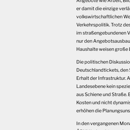
Angebote wie Arbeit, Bil
er damit die einzige verl
volkswirtschaftlichen We
Verkehrspolitik.
Trotz de
im straßengebundenen V
nur
den
Angebotsausba
Haushalte weisen große 
Die politischen Diskussi
Deutschlandtickets, den
Erhalt der Infrastruktur
Landesebene kein speziel
aus Schiene und Straße. 
Kosten und nicht dynamisi
erhöhen die Planungsunsi
In den vergangenen Monat