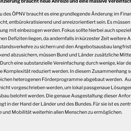
anzierung braucht neue Anreize und eine massive Vereinfa
au des ÖPNV braucht es eine grundlegende Änderung im Fina
echt, entbürokratisierend und anreizorientiert sein. Es müssen
ung mit einbezogen werden. Fokus sollte hierbei auch speziel
n Defiziten liegen, da andernfalls in kürzester Zeit weitere
 Bestandsverkehre zu sichern und den Angebotsausbau langfris
nd abzusichern, müssen Bund und Länder zusätzliche Mittel 
 Durch eine substanzielle Vereinfachung durch wenige, klar de
ie Komplexität reduziert werden. In diesem Zusammenhang s
reichen heterogenen Förderprogramme abgebaut werden. Aus u
icht vorgeschrieben werden, um lokal passgenaue Lösungen
Ausbau belohnt werden. Die genaue Ausgestaltung dieser Anfor
t in der Hand der Länder und des Bundes. Für sie ist es zent
be und Mobilität weiterhin allen Menschen zu ermöglichen.