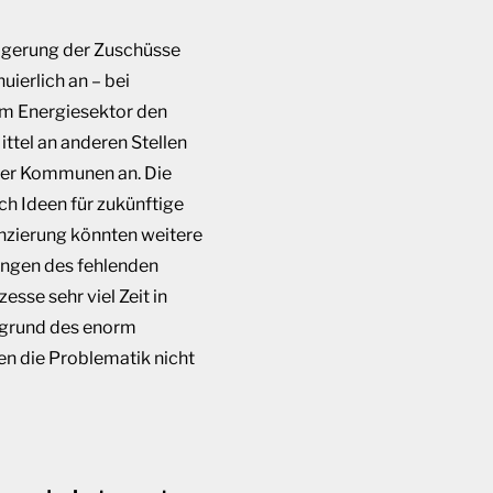
eigerung der Zuschüsse
ierlich an – bei
em Energiesektor den
ttel an anderen Stellen
der Kommunen an. Die
h Ideen für zukünftige
nzierung könnten weitere
ungen des fehlenden
se sehr viel Zeit in
fgrund des enorm
en die Problematik nicht