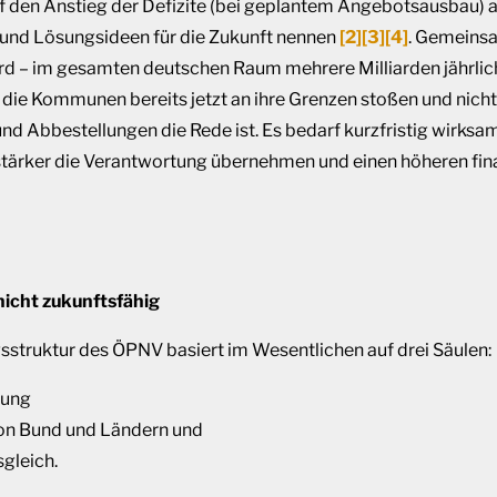
 den Anstieg der Defizite (bei geplantem Angebotsausbau
 und Lösungsideen für die Zukunft nennen
[2]
[3]
[4]
. Gemeinsa
ird – im gesamten deutschen Raum mehrere Milliarden jährlic
s die Kommunen bereits jetzt an ihre Grenzen stoßen und nic
d Abbestellungen die Rede ist. Es bedarf kurzfristig wirksa
ärker die Verantwortung übernehmen und einen höheren finan
nicht zukunftsfähig
gsstruktur des ÖPNV basiert im Wesentlichen auf drei Säulen:
rung
 von Bund und Ländern und
gleich.