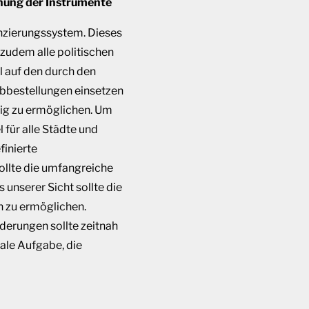
chung der Instrumente
nzierungssystem. Dieses
 zudem alle politischen
l auf den durch den
 Abbestellungen einsetzen
tig zu ermöglichen. Um
für alle Städte und
finierte
ollte die umfangreiche
nserer Sicht sollte die
 zu ermöglichen.
derungen sollte zeitnah
rale Aufgabe, die