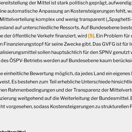
ereitstellung der Mittel ist stark politisch geprägt, aufwen
Eine automatische Anpassung an Kostensteigerungen fehlt, wa
 Mittelverteilung komplex und wenig transparent („Spaghetti
ndesland auf unterschiedliche Ressorts. Auf Bundesebene best
e der öffentliche Verkehr finanziert, wird
[5]
. Ein Problem für
en Finanzierungstopf für seine Zwecke gibt. Das GVFG ist für
lisierungsmittel sollen hauptsächlich für den SPNV genutzt 
t des ÖSPV-Betriebs werden auf Bundesebene kaum berücksic
e einheitliche Bewertung möglich, da jedes Land ein eigene
ist. Es bestehen zum Teil erhebliche Unterschiede hinsichtlic
chen Rahmenbedingungen und der Transparenz der Mittelverte
nzierung weitgehend auf die Weiterleitung der Bundesmittel.
cht vorgesehen, sodass Kostensteigerungen zu strukturellen