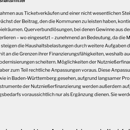
haltsmittel
nahmen aus Ticketverkäufen und einer nicht wesentlichen St
chst der Beitrag, den die Kommunen zu leisten haben, kontinu
Spielräumen. Querverbundlösungen, bei denen Gewinne aus d
verlieren – wo eingesetzt – zunehmend an Bedeutung, da die Mi
 steigen die Haushaltsbelastungen durch weitere Aufgaben 
n die Grenzen ihrer Finanzierungsfähigkeiten, weshalb auc
dernisierungen scheitern. Möglichkeiten der Nutznießerfina
n aber zum Teil rechtliche Anpassungen voraus. Diese Anpass
ie in Baden-Württemberg gesehen, aufgrund langsamer Prozes
nstrumente der Nutznießerfinanzierung werden außerdem au
sbedarfs voraussichtlich nur als Ergänzung dienen. Sie werd